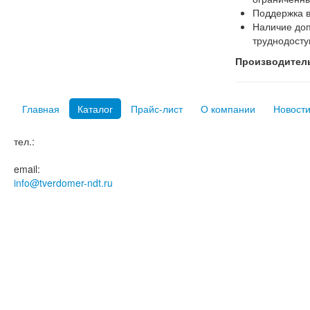
Поддержка в
Наличие доп
труднодосту
Производител
Главная
Каталог
Прайс-лист
О компании
Новост
тел.:
email:
info@tverdomer-ndt.ru